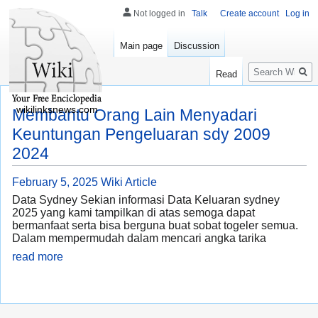
Not logged in
Talk
Create account
Log in
Main page
Discussion
Search
Read
wikilinksnews.com
Membantu Orang Lain Menyadari
Keuntungan Pengeluaran sdy 2009
2024
February 5, 2025
Wiki Article
Data Sydney Sekian informasi Data Keluaran sydney
2025 yang kami tampilkan di atas semoga dapat
bermanfaat serta bisa berguna buat sobat togeler semua.
Dalam mempermudah dalam mencari angka tarika
read more